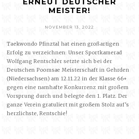
ERNEUT DEUTSCHER
MEISTER!
VERÖFFENTLICHT
NOVEMBER 13, 2022
AM
Taekwondo Pfinztal hat einen großartigen
Erfolg zu verzeichnen: Unser Sportkamerad
Wolfgang Rentschler setzte sich bei der
Deutschen Poomsae Meisterschaft in Gehrden
(Niedersachsen) am 12.11.22 in der Klasse 66+
gegen eine namhafte Konkurrenz mit großem
Vorsprung durch und belegte den 1. Platz. Der
ganze Verein gratuliert mit großem Stolz auf’s
herzlichste, Rentschie!