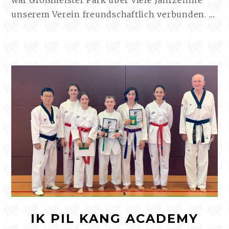
T
unserem Verein freundschaftlich verbunden.
…
PF
E.V
TR
U
GR
AR
OO
AM
EI
IK PIL KANG ACADEMY