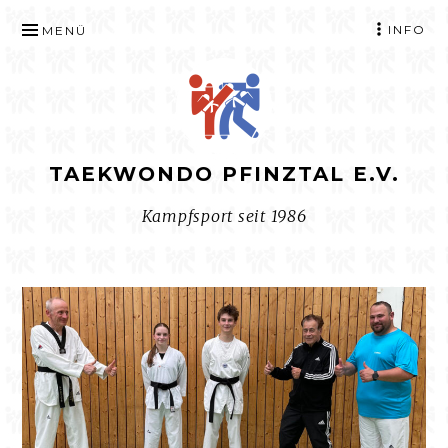
ZUM
INFO
MENÜ
INHALT
SPRINGEN
TAEKWONDO PFINZTAL E.V.
Kampfsport seit 1986