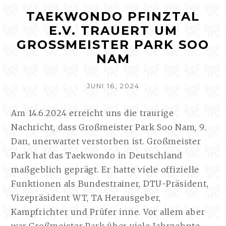
TAEKWONDO PFINZTAL
E.V. TRAUERT UM
GROSSMEISTER PARK SOO N
AM
VERÖFFENTLICHT
JUNI 16, 2024
AM
Am 14.6.2024 erreicht uns die traurige
Nachricht, dass Großmeister Park Soo Nam, 9.
Dan, unerwartet verstorben ist. Großmeister
Park hat das Taekwondo in Deutschland
maßgeblich geprägt. Er hatte viele offizielle
Funktionen als Bundestrainer, DTU-Präsident,
Vizepräsident WT, TA Herausgeber,
Kampfrichter und Prüfer inne. Vor allem aber
war Großmeister Park über viele Jahrzehnte