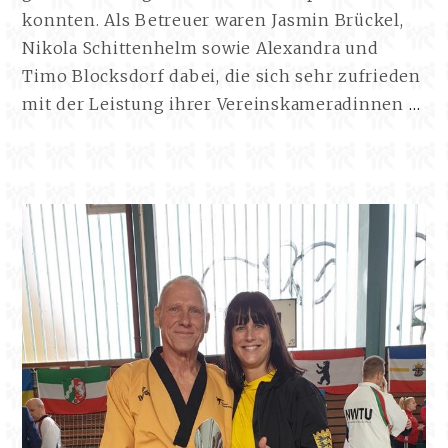
konnten. Als Betreuer waren Jasmin Brückel,
Nikola Schittenhelm sowie Alexandra und
Timo Blocksdorf dabei, die sich sehr zufrieden
BA
mit der Leistung ihrer Vereinskameradinnen
…
ME
P
20
WE