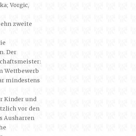
ka; Vorgic,
zehn zweite
ie
n. Der
chaftsmeister:
em Wettbewerb
gar mindestens
er Kinder und
tzlich vor den
as Ausharren
che