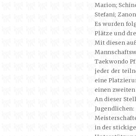
Marion; Schind
Stefani; Zanon
Es wurden folg
Plätze und drei
Mit diesen au
Mannschaftswe
Taekwondo Pfi
jeder der tei
eine Platzier
einen zweiten 
An dieser Stel
Jugendlichen:
Meisterschaft
in der sticki