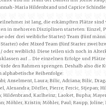
nnah-Maria Hildenbrand und Caprice Schindle
Teilnehmer ist lang, die erkämpften Plätze sind v
eten in mehreren Disziplinen starteten: Einzel, 
e oder drei weibliche Starter) Team (fünf männ
 Starter) oder Mixed Team (fünf Starter zwei bzw
 oder weiblich). Diese teilen sich noch in Alte
klassen auf … Die einzelnen Erfolge und Plätze
ürde den Rahmen sprengen. Deshalb also die 
n alphabetische Reihenfolge:
i; Anselment, Laura; Bilic, Adriana; Bilic, Drag
l, Alexandra; Dörfler, Pierre; Fercic, Stjepan; H
 Hildenbrand, Karlheinz; Laoket, Bupha; Mayer
; Möhler, Kristin; Möhler, Paul; Raupp, Joline;