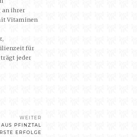
im
 an ihrer
mit Vitaminen
z,
lienzeit für
rägt jeder
WEITER
AUS PFINZTAL
ERSTE ERFOLGE