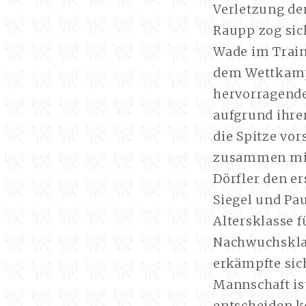
Verletzung de
Raupp zog sic
Wade im Traini
dem Wettkampf
hervorragender
aufgrund ihre
die Spitze vo
zusammen mit 
Dörfler den e
Siegel und Pa
Altersklasse f
Nachwuchsklass
erkämpfte sich
Mannschaft ist
entscheiden k