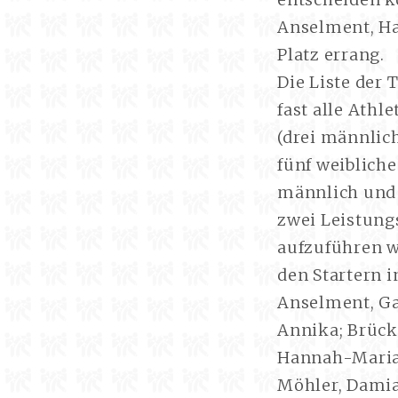
Anselment, Ha
Platz errang.
Die Liste der 
fast alle Athl
(drei männlich
fünf weibliche
männlich und /
zwei Leistungs
aufzuführen w
den Startern i
Anselment, Gab
Annika; Brücke
Hannah-Maria;
Möhler, Damian