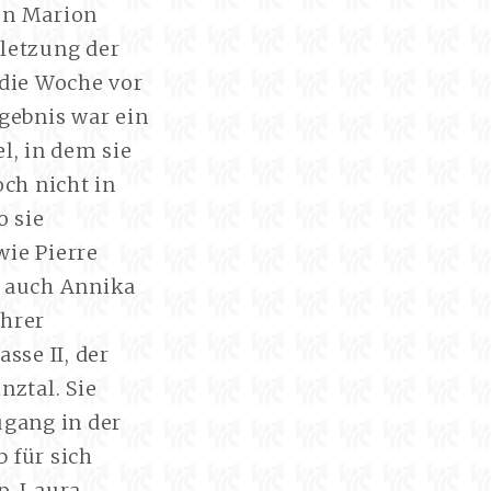
on Marion
rletzung der
 die Woche vor
gebnis war ein
l, in dem sie
ch nicht in
o sie
ie Pierre
n auch Annika
ihrer
sse II, der
nztal. Sie
ugang in der
 für sich
p, Laura