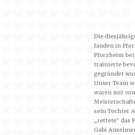
Die diesjähri
fanden in Pfor
Pforzheim bei
trainierte bev
gegründet wur
Unser Team wa
waren mit von 
Meisterschaft
sein Tochter A
„rettete“ das 
Gabi Anselment