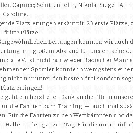
ler, Caprice; Schittenhelm, Nikola; Siegel, Anni
, Caroline.
ende Platzierungen erkämpft: 23 erste Plätze, 
 dritte Plätze.
ßergewöhnlichen Leitungen konnten wir auch d
rtung mit großem Abstand für uns entscheide
nztal e.V. ist nicht nur wieder Badischer Manns
lnehmenden Sportler konnte in wenigstens ein
ung nicht nur unter den besten drei sondern so
Platz erringen!
le geht ein herzlicher Dank an die Eltern unser
 für die Fahrten zum Training – auch mal zusä
en. Für die Fahrten zu den Wettkämpfen und d
gen Halle – den ganzen Tag. Für die unermüdli