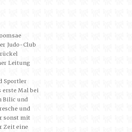
Poomsae
der Judo-Club
Brückel
ner Leitung
d Sportler
 erste Mal bei
 Bilic und
Bresche und
r sonst mit
r Zeit eine