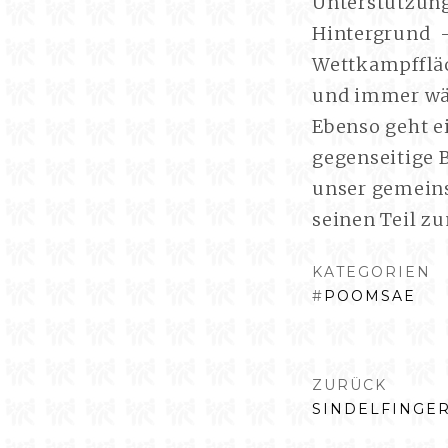
Unterstützung
Hintergrund –
Wettkampffläc
und immer wäh
Ebenso geht e
gegenseitige 
unser gemeins
seinen Teil zu
KATEGORIEN
#
POOMSAE
BEITRAG
ZURÜCK
VORHERIGER
SINDELFINGER
BEITRAG: