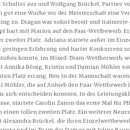
r Schulter aus und Wolfgang Brückel, Partner v
h gut eine Woche vor der Meisterschaft eine Ve
ng zu. Dragan war sofort bereit und trainierte
 hart mit Marion auf den Paar-Wettbewerb. Er
 zweiter Platz. Adriana startete außer im Einze
r geringen Erfahrung und harter Konkurrenz no
rstoßen konnte, im Mixed-Team-Wettberwerb, w
Annika Bönig, Kristin und Damian Möhler sow
rsten Platz errang. Neu in der Mannschaft ware
ul Möhler, die auf Anhieb den Paar-Wettbewerb 
ür sich entscheiden konnten. In der Leistungskla
e, startete Carolin Zanon das erste Mal für Pfi
 einen tollen zweiten Platz. Ein weiterer Neuz
 Alexandra Brückel, die ihren Einzelwettbewerb
onnte und im Team der Damen mit Joline Raup