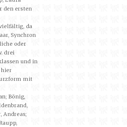
r den ersten
ielfältig, da
Paar, Synchron
liche oder
. drei
rklassen und in
 hier
Kurzform mit
an; Bönig,
ildenbrand,
, Andreas;
 Raupp,