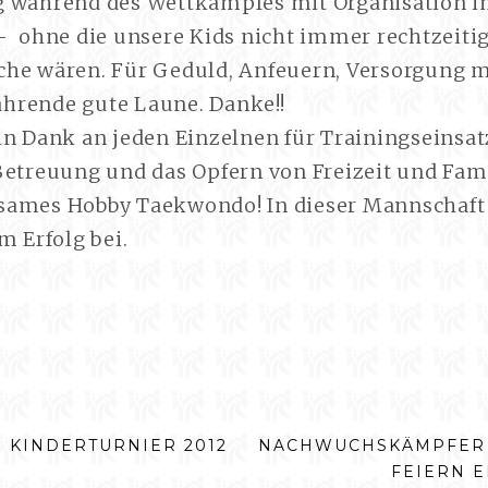
 während des Wettkampfes mit Organisation 
 ohne die unsere Kids nicht immer rechtzeitig
he wären. Für Geduld, Anfeuern, Versorgung 
rende gute Laune. Danke!!
in Dank an jeden Einzelnen für Trainingseinsat
Betreuung und das Opfern von Freizeit und Fami
ames Hobby Taekwondo! In dieser Mannschaft t
m Erfolg bei.
SNAVIGATION
NÄCHSTER
 KINDERTURNIER 2012
NACHWUCHSKÄMPFER 
BEITRAG:
FEIERN 