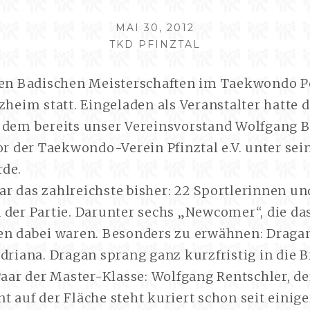
VERÖFFENTLICHT
MAI 30, 2012
AUTOR
AM
TKD PFINZTAL
gen Badischen Meisterschaften im Taekwondo 
zheim statt. Eingeladen als Veranstalter hatte 
 dem bereits unser Vereinsvorstand Wolfgang 
or der Taekwondo-Verein Pfinztal e.V. unter sei
de.
r das zahlreichste bisher: 22 Sportlerinnen un
der Partie. Darunter sechs „Newcomer“, die das
en dabei waren. Besonders zu erwähnen: Dragan
driana. Dragan sprang ganz kurzfristig in die 
Paar der Master-Klasse: Wolfgang Rentschler, de
 auf der Fläche steht kuriert schon seit einige