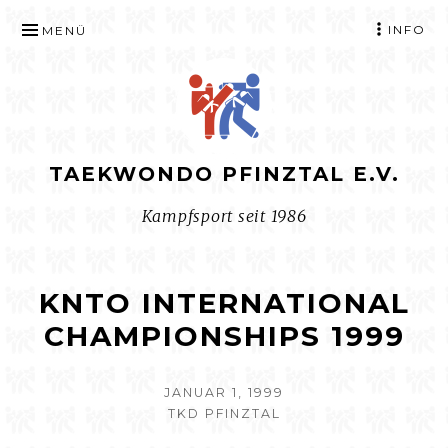
ZUM
INFO
MENÜ
INHALT
SPRINGEN
TAEKWONDO PFINZTAL E.V.
Kampfsport seit 1986
KNTO INTERNATIONAL
CHAMPIONSHIPS 1999
VERÖFFENTLICHT
JANUAR 1, 1999
AM
AUTOR
TKD PFINZTAL