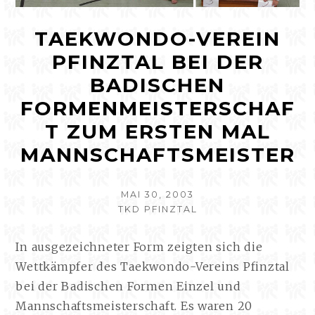
TAEKWONDO-VEREIN
PFINZTAL BEI DER
BADISCHEN
FORMENMEISTERSCHAF
T ZUM ERSTEN MAL
MANNSCHAFTSMEISTER
VERÖFFENTLICHT
MAI 30, 2003
AUTOR
AM
TKD PFINZTAL
In ausgezeichneter Form zeigten sich die
Wettkämpfer des Taekwondo-Vereins Pfinztal
bei der Badischen Formen Einzel und
Mannschaftsmeisterschaft. Es waren 20