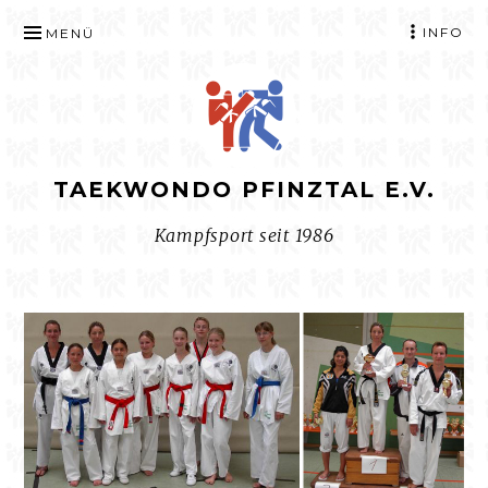
ZUM
INFO
MENÜ
INHALT
SPRINGEN
TAEKWONDO PFINZTAL E.V.
Kampfsport seit 1986